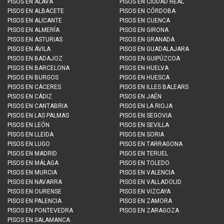
PISOS EN
ÁLAVA
PISOS EN
CIUDAD REAL
PISOS EN
ALBACETE
PISOS EN
CÓRDOBA
PISOS EN
ALICANTE
PISOS EN
CUENCA
PISOS EN
ALMERÍA
PISOS EN
GIRONA
PISOS EN
ASTURIAS
PISOS EN
GRANADA
PISOS EN
ÁVILA
PISOS EN
GUADALAJARA
PISOS EN
BADAJOZ
PISOS EN
GUIPÚZCOA
PISOS EN
BARCELONA
PISOS EN
HUELVA
PISOS EN
BURGOS
PISOS EN
HUESCA
PISOS EN
CÁCERES
PISOS EN
ILLES BALEARS
PISOS EN
CÁDIZ
PISOS EN
JAÉN
PISOS EN
CANTABRIA
PISOS EN
LA RIOJA
PISOS EN
LAS PALMAS
PISOS EN
SEGOVIA
PISOS EN
LEÓN
PISOS EN
SEVILLA
PISOS EN
LLEIDA
PISOS EN
SORIA
PISOS EN
LUGO
PISOS EN
TARRAGONA
PISOS EN
MADRID
PISOS EN
TERUEL
PISOS EN
MÁLAGA
PISOS EN
TOLEDO
PISOS EN
MURCIA
PISOS EN
VALENCIA
PISOS EN
NAVARRA
PISOS EN
VALLADOLID
PISOS EN
OURENSE
PISOS EN
VIZCAYA
PISOS EN
PALENCIA
PISOS EN
ZAMORA
PISOS EN
PONTEVEDRA
PISOS EN
ZARAGOZA
PISOS EN
SALAMANCA