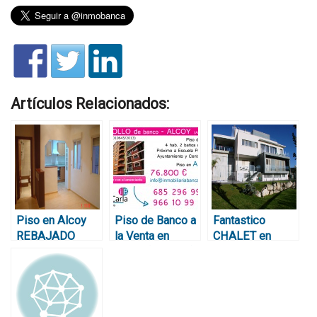
Artículos Relacionados:
Piso en Alcoy
Piso de Banco a
Fantastico
REBAJADO
la Venta en
CHALET en
42.000€
Alcoy (Alicante)
ALCOY a precio
Reformado
– CHOLLO de
de CHOLLO
76.800€