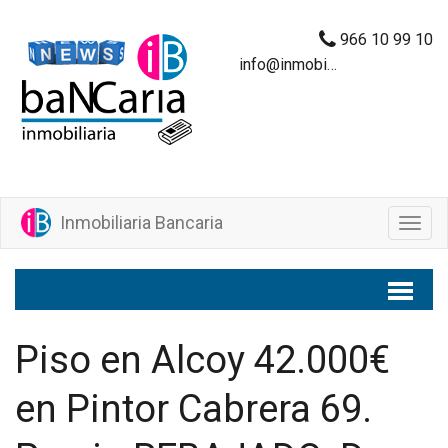
966 10 99 10
info@inmobiliariabancaria.com
Inmobiliaria Bancaria
M
e
n
ú
Piso en Alcoy 42.000€
en Pintor Cabrera 69.