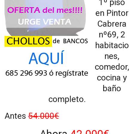
1º piso
en Pintor
Cabrera
nº69, 2
habitacio
nes,
comedor,
cocina y
baño
completo.
Antes
54.000€