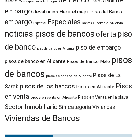
Decoración
Banco
Consejos para tu hogar
embargo
desahucios
Elegir el mejor Piso del Banco
embargo
Especiales
Especial
Gastos al comprar vivienda
noticias pisos de bancos
piso
oferta
de banco
piso de embargo
piso de banco en Alicante
pisos
pisos de banco en Alicante
Pisos de Banco Malo
de bancos
Pisos de La
pisos de bancos en Alicante
Pisos
pisos de los bancos
Sareb
Pisos en Alicante
en venta
Pisos en Venta en la playa
pisos en venta en Alicante
Sector Inmobiliario
Sin categoría
Viviendas
Viviendas de Bancos