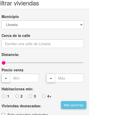
iltrar viviendas
Municipio
Cerca de la calle
Distancia:
Precio venta
Habitaciones mín:
1
2
3
4+
Más opciones
Viviendas destacadas:
Solo viviendas rebajadas