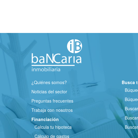
¿Quiénes somos?
Busca t
Búqued
Noticias del sector
Búqued
Preguntas frecuentes
Busca
Trabaja con nosotros
Buscar
Financiación
Calcula tu hipoteca
Buscar
Cálculo de gastos