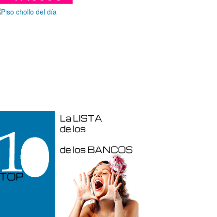
araje en venta en Benidorm de 24 m²