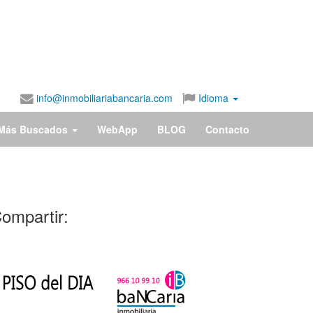
info@inmobiliariabancaria.com
Idioma
Más Buscados
WebApp
BLOG
Contacto
ompartir:
47.000€