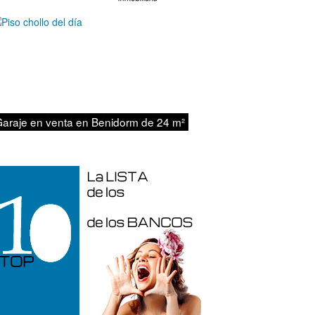
araje en venta en Benidorm de 24 m²