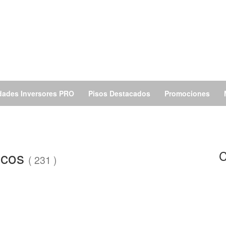
dades Inversores PRO
Pisos Destacados
Promociones
ncos
C
( 231 )