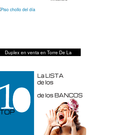
Duplex en venta en Torre De La
Horadada de 220 m²