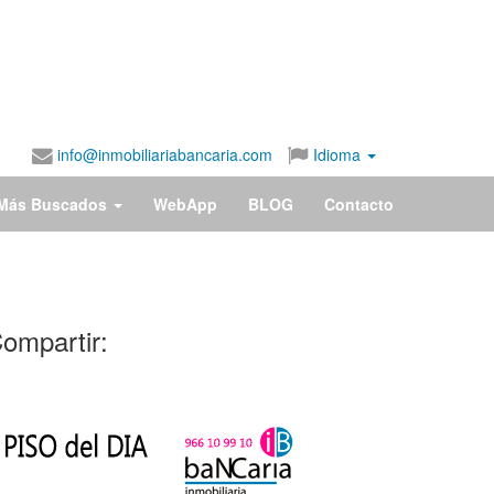
info@inmobiliariabancaria.com
Idioma
Más Buscados
WebApp
BLOG
Contacto
ompartir:
279.000€