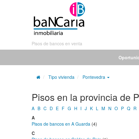
Pisos de bancos en venta
Oportuni
Tipo vivienda
Pontevedra
Pisos en la provincia de
A
B
C
D
E
F
G
H
I
J
K
L
M
N
O
P
Q
R
A
Pisos de bancos en A Guarda
(4)
C