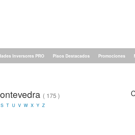
dades Inversores PRO
Pisos Destacados
Promociones
 Pontevedra
C
( 175 )
S
T
U
V
W
X
Y
Z