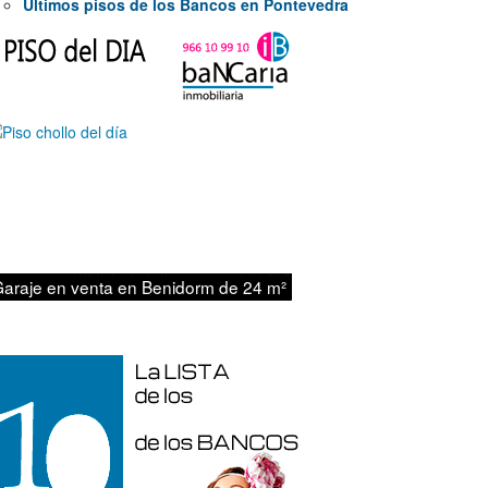
Últimos pisos de los Bancos en Pontevedra
47.000€
araje en venta en Benidorm de 24 m²