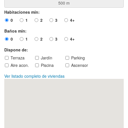
Habitaciones mín:
0
1
2
3
4+
Baños mín:
0
1
2
3
4+
Dispone de:
Terraza
Jardín
Parking
Aire acon.
Piscina
Ascensor
Ver listado completo de viviendas