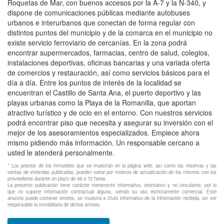
Roquetas de Mar, con buenos accesos por la A-7 y la N-340, y
dispone de comunicaciones públicas mediante autobuses
urbanos e interurbanos que conectan de forma regular con
distintos puntos del municipio y de la comarca en el municipio no
existe servicio ferroviario de cercanías. En la zona podrá
encontrar supermercados, farmacias, centro de salud, colegios,
instalaciones deportivas, oficinas bancarias y una variada oferta
de comercios y restauración, así como servicios básicos para el
día a día. Entre los puntos de interés de la localidad se
encuentran el Castillo de Santa Ana, el puerto deportivo y las
playas urbanas como la Playa de la Romanilla, que aportan
atractivo turístico y de ocio en el entorno. Con nuestros servicios
podrá encontrar piso que necesita y asegurar su inversión con el
mejor de los asesoramientos especializados. Empiece ahora
mismo pidiendo más información. Un responsable cercano a
usted le atenderá personalmente.
* Los precios de los inmuebles que se muestran en la página web, así como las reservas y las
ventas de viviendas publicadas, pueden variar por motivos de actualización de los mismos con los
proveedores durante un plazo de 48 a 72 horas.
La presente publicación tiene carácter meramente informativo, orientativo y no vinculante, por lo
que no supone información contractual alguna, siendo su uso estrictamente comercial. Este
anuncio puede contener errores, se muestra a título informativo de la información recibida, sin ser
responsable la inmobiliaria de dichos errores.