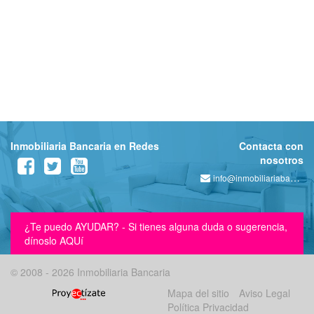
Inmobiliaria Bancaria en Redes
Contacta con
nosotros
info@inmobiliariabancaria.com
¿Te puedo AYUDAR? - Si tienes alguna duda o sugerencia,
dínoslo AQUí
© 2008 - 2026 Inmobiliaria Bancaria
Mapa del sitio
Aviso Legal
Política Privacidad