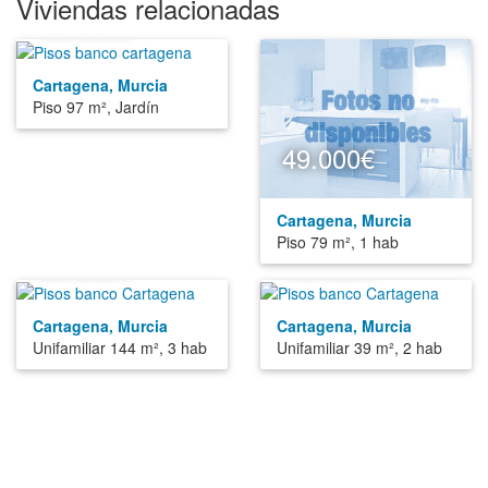
Viviendas relacionadas
45.000€
Cartagena, Murcia
Piso 97 m², Jardín
49.000€
Cartagena, Murcia
Piso 79 m², 1 hab
99.000€
18.000€
Cartagena, Murcia
Cartagena, Murcia
Unifamiliar 144 m², 3 hab
Unifamiliar 39 m², 2 hab