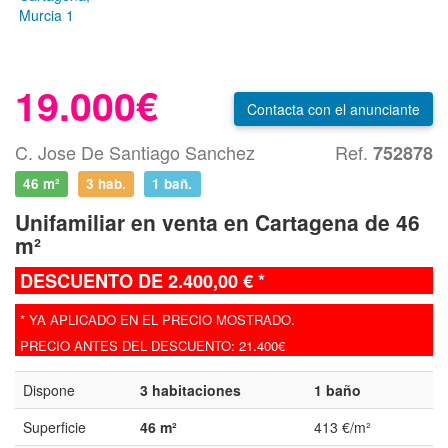
19.000€
Contacta
con el anunciante
C. Jose De Santiago Sanchez
Ref.
752878
46 m²
3 hab.
1
bañ.
Unifamiliar en venta en Cartagena de 46
m²
DESCUENTO DE 2.400,00 € *
* YA APLICADO EN EL PRECIO MOSTRADO.
PRECIO ANTES DEL DESCUENTO: 21.400€
Dispone
3 habitaciones
1 baño
Superficie
46 m²
413 €/m²