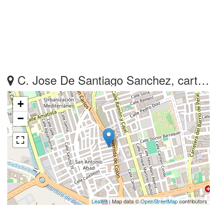
C. Jose De Santiago Sanchez, cartagena, Murcia
+
−
Leaflet
| Map data ©
OpenStreetMap
contributors