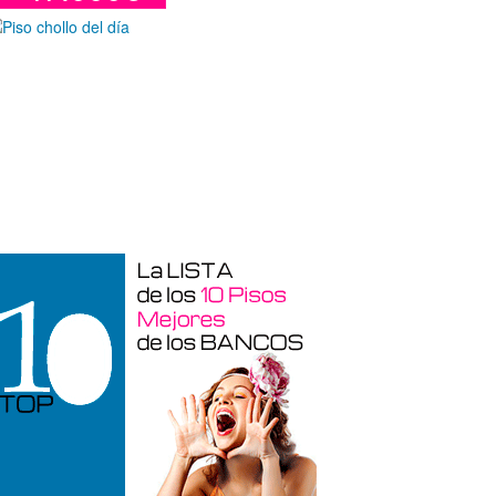
araje en venta en Benidorm de 24 m²