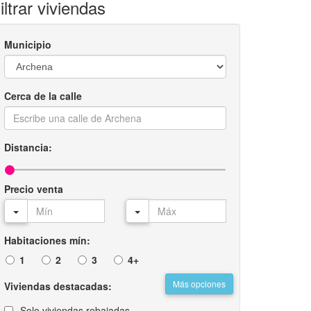
iltrar viviendas
Municipio
Cerca de la calle
Distancia:
Precio venta
Habitaciones mín:
1
2
3
4+
Más opciones
Viviendas destacadas:
Solo viviendas rebajadas