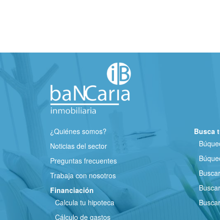
¿Quiénes somos?
Busca t
Búqued
Noticias del sector
Búqued
Preguntas frecuentes
Busca
Trabaja con nosotros
Buscar
Financiación
Calcula tu hipoteca
Buscar
Cálculo de gastos