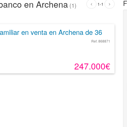
 banco en Archena
F
1-1
(1)
Unifamiliar en venta en Archena de 361 m²
Ref. 868871
247.000€