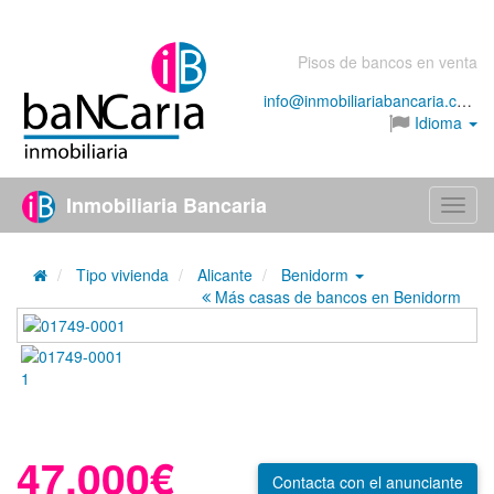
Pisos de bancos en venta
info@inmobiliariabancaria.com
Idioma
Inmobiliaria Bancaria
Menú
Tipo vivienda
Alicante
Benidorm
Más casas de bancos en Benidorm
47.000€
Contacta
con el anunciante