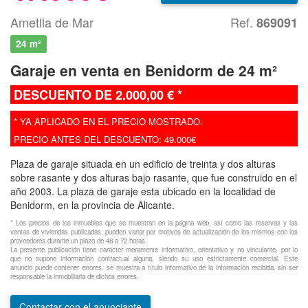
Ametlla de Mar
Ref.
869091
24 m²
Garaje en venta en Benidorm de 24 m²
DESCUENTO DE 2.000,00 € *
* YA APLICADO EN EL PRECIO MOSTRADO.
PRECIO ANTES DEL DESCUENTO: 49.000€
Plaza de garaje situada en un edificio de treinta y dos alturas
sobre rasante y dos alturas bajo rasante, que fue construido en el
año 2003. La plaza de garaje esta ubicado en la localidad de
Benidorm, en la provincia de Alicante.
* Los precios de los inmuebles que se muestran en la página web, así como las reservas y las
ventas de viviendas publicadas, pueden variar por motivos de actualización de los mismos con los
proveedores durante un plazo de 48 a 72 horas.
La presente publicación tiene carácter meramente informativo, orientativo y no vinculante, por lo
que no supone información contractual alguna, siendo su uso estrictamente comercial. Este
anuncio puede contener errores, se muestra a título informativo de la información recibida, sin ser
responsable la inmobiliaria de dichos errores.
Contactar con el anunciante