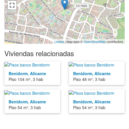
Leaflet
| Map data ©
OpenStreetMap
contributors
Viviendas relacionadas
207.000€
145.000€
Benidorm, Alicante
Benidorm, Alicante
Piso 104 m², 3 hab
Piso 48 m², 3 hab
180.000€
206.000€
Benidorm, Alicante
Benidorm, Alicante
Piso 54 m², 3 hab
Piso 54 m², 3 hab