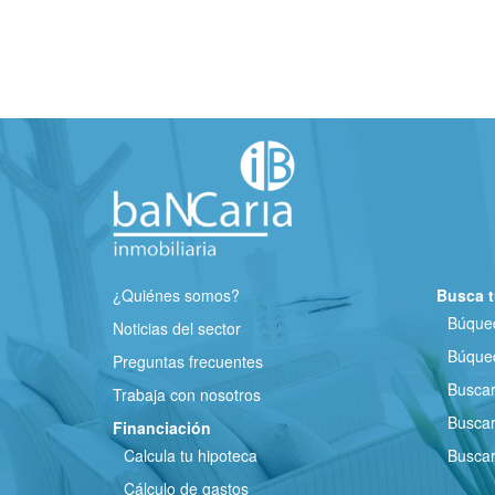
¿Quiénes somos?
Busca t
Búqued
Noticias del sector
Búqued
Preguntas frecuentes
Busca
Trabaja con nosotros
Buscar
Financiación
Calcula tu hipoteca
Buscar
Cálculo de gastos