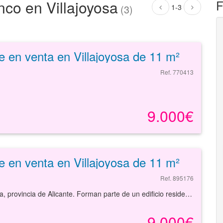
nco en Villajoyosa
F
1-3
(3)
e en venta en Villajoyosa de 11 m²
Ref. 770413
9.000€
e en venta en Villajoyosa de 11 m²
Ref. 895176
Plazas de garaje ubicadas en la localidad de Villajoyosa, provincia de Alicante. Forman parte de un edificio residencial en bloque en pleno casco urbano de la población, frente al puerto y a tan sólo 300 metros de la playa. Se trata de garajes independientes con superficies mínimas de 11 m² localizadas en la planta sótano del edificio todas ellas señalizadas, de fácil maniobrabilidad en su interior para entrada y salida. En cuanto a los acceso por carretera, la localización ofrece comunicación con la nacional N-332a en 3 minutos aproximadamente. El local dispone de 1.053 m² con distribución diáfana. Podrá encontrar el inmueble que necesita y asegurar su inversión con el mejor de los asesoramientos especializados. Empiece ahora mismo pidiendo más información. Un responsable cercano a usted le atenderá personalmente.
9.000€