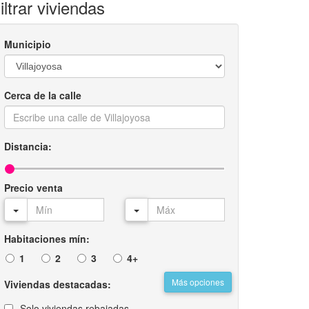
iltrar viviendas
Municipio
Cerca de la calle
Distancia:
Precio venta
Habitaciones mín:
1
2
3
4+
Más opciones
Viviendas destacadas:
Solo viviendas rebajadas