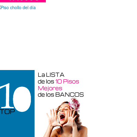
araje en venta en Benidorm de 24 m²