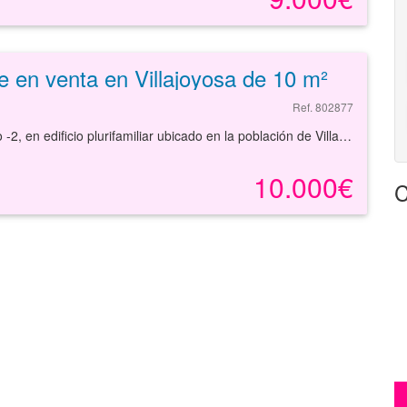
e en venta en Villajoyosa de 10 m²
Ref. 802877
Plaza de garaje número cinco situada en planta sótano -2, en edificio plurifamiliar ubicado en la población de Villajoyosa, provincia de Alicante. El término municipal de Villajoyosa, cuenta con quince kilómetros de costa. El garje tiene una superficie aproximada de 10 metros cuadrados. La puerta de acceso es metálica automatizada, el edificio dispone de ascensor. El acceso al parking se lleva a cabo mediante rampa en el nº 1 de la Calle Llebeig , Residencial Alitana II..El residencial Aitana III sólo tiene acceso para peatones por la calle sin nombre paralela a la Calle Mestral, nº 8 Residencial Alitana III. Se trata de una zona totalmente consolidada. Dispone de equipamientos completos: médico-sanitario, docente, religioso, comercial, zonas verdes y deportivas, con infraestructuras en buen estado de conservación y mantenimiento. Comunicaciones completas con el resto de la provincia por carreteras y autopistas, red de cercanías de tren y autobuses interurbanos y urbanos.
10.000€
C