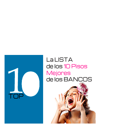
Duplex en venta en Torre De La
Horadada de 220 m²