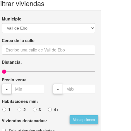
iltrar viviendas
Municipio
Cerca de la calle
Distancia:
Precio venta
Habitaciones mín:
1
2
3
4+
Más opciones
Viviendas destacadas:
Solo viviendas rebajadas