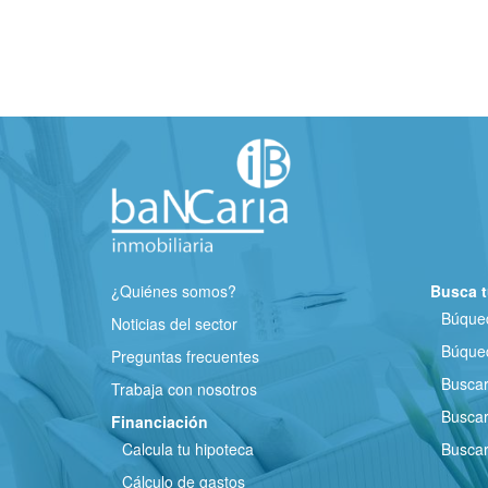
¿Quiénes somos?
Busca t
Búqued
Noticias del sector
Búqued
Preguntas frecuentes
Busca
Trabaja con nosotros
Buscar
Financiación
Calcula tu hipoteca
Buscar
Cálculo de gastos