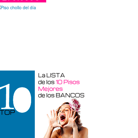
Duplex en venta en Torre De La
Horadada de 220 m²