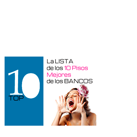
Duplex en venta en Torre De La
Horadada de 220 m²