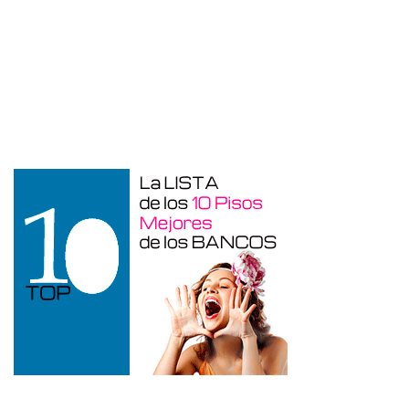
Duplex en venta en Torre De La
Horadada de 220 m²