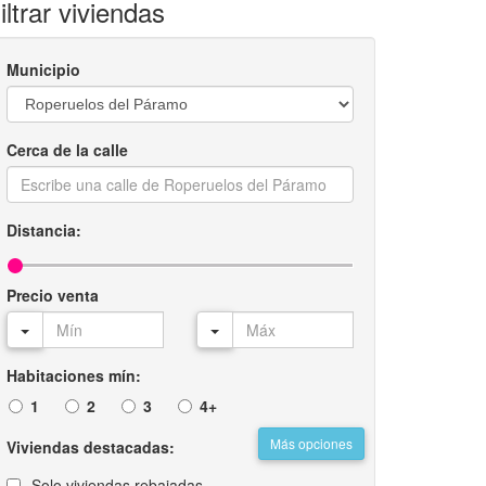
iltrar viviendas
Municipio
Cerca de la calle
Distancia:
Precio venta
Habitaciones mín:
1
2
3
4+
Más opciones
Viviendas destacadas:
Solo viviendas rebajadas