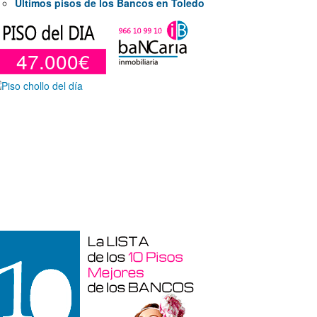
Últimos pisos de los Bancos en Toledo
47.000€
araje en venta en Benidorm de 24 m²