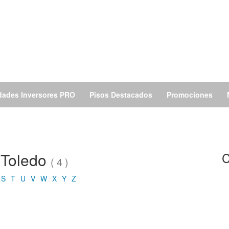
dades Inversores PRO
Pisos Destacados
Promociones
e Toledo
C
( 4 )
S
T
U
V
W
X
Y
Z