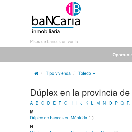
Pisos de bancos en venta
Oportuni
Tipo vivienda
Toledo
Dúplex en la provincia d
A
B
C
D
E
F
G
H
I
J
K
L
M
N
O
P
Q
R
M
Dúplex de bancos en Méntrida
(1)
N