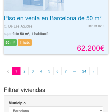
Piso en venta en Barcelona de 50 m²
C. De Les Agudes...
Ref. 911618
superficie 50 m², 1 habitación
50 m²
1 hab.
62.200€
<
1
2
3
4
5
6
7
···
24
>
Filtrar viviendas
Municipio