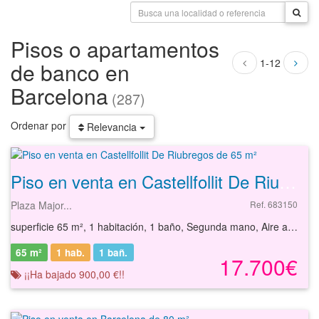
Pisos o apartamentos
1-12
de banco en
Barcelona
(287)
Ordenar por
Relevancia
Piso en venta en Castellfollit De Riubregos de 65 m²
Plaza Major...
Ref. 683150
superficie 65 m², 1 habitación, 1 baño, Segunda mano, Aire acondicionado, Terraza, Calefacción
65 m²
1 hab.
1
bañ.
17.700€
¡¡Ha bajado 900,00 €!!