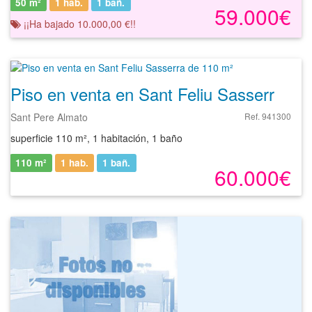
50 m²
1 hab.
1
bañ.
59.000€
¡¡Ha bajado 10.000,00 €!!
Piso en venta en Sant Feliu Sasserra de 110 m²
Sant Pere Almato
Ref. 941300
superficie 110 m², 1 habitación, 1 baño
110 m²
1 hab.
1
bañ.
60.000€