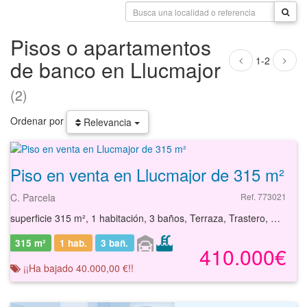
Pisos o apartamentos
1-2
de banco en Llucmajor
(2)
Ordenar por
Relevancia
Piso en venta en Llucmajor de 315 m²
C. Parcela
Ref. 773021
superficie 315 m², 1 habitación, 3 baños, Terraza, Trastero, Garaje, Jardín, Piscina
315 m²
1 hab.
3
bañ.
410.000€
¡¡Ha bajado 40.000,00 €!!