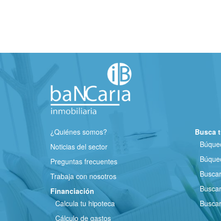
¿Quiénes somos?
Busca t
Búqued
Noticias del sector
Búqued
Preguntas frecuentes
Busca
Trabaja con nosotros
Buscar
Financiación
Calcula tu hipoteca
Buscar
Cálculo de gastos