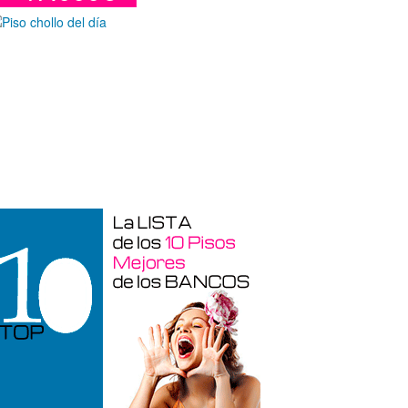
araje en venta en Benidorm de 24 m²