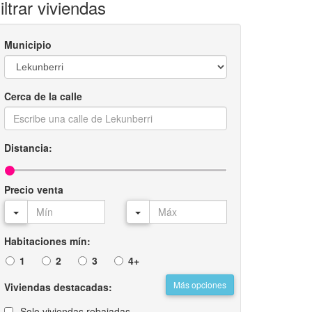
iltrar viviendas
Municipio
Cerca de la calle
Distancia:
Precio venta
Habitaciones mín:
1
2
3
4+
Más opciones
Viviendas destacadas:
Solo viviendas rebajadas