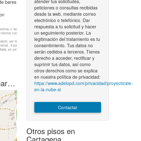
atender tus solicitudes,
de bares
peticiones o consultas recibidas
desde la web, mediante correo
con
electrónico o telefónico. Dar
respuesta a tu solicitud y hacer
eservas y las
un seguimiento posterior. La
os mismos con
legitimación del tratamiento es tu
lante, por lo
consentimiento. Tus datos no
ercial. Este
bida, sin ser
serán cedidos a terceros. Tienes
derecho a acceder, rectificar y
suprimir tus datos, así como
otros derechos como se explica
en nuestra política de privacidad:
rcia
https://www.adelopd.com/privacidad/proyectizate-
en-la-nube-sl
Contactar
Otros pisos en
Cartagena