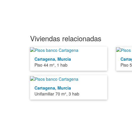
Viviendas relacionadas
26.000€
29
Cartagena, Murcia
Carta
Piso 44 m², 1 hab
Piso 
38.800€
Cartagena, Murcia
Unifamiliar 70 m², 3 hab