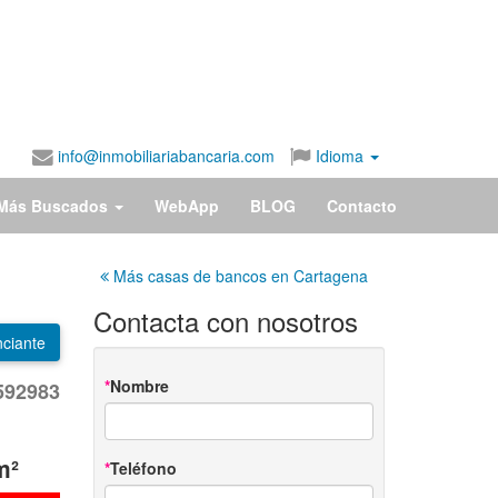
info@inmobiliariabancaria.com
Idioma
Más Buscados
WebApp
BLOG
Contacto
Más casas de bancos en Cartagena
Contacta con nosotros
ciante
Nombre
592983
m²
Teléfono