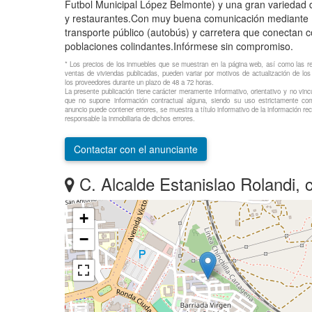
Futbol Municipal López Belmonte) y una gran variedad 
y restaurantes.Con muy buena comunicación mediante
transporte público (autobús) y carretera que conectan 
poblaciones colindantes.Infórmese sin compromiso.
* Los precios de los inmuebles que se muestran en la página web, así como las r
ventas de viviendas publicadas, pueden variar por motivos de actualización de l
los proveedores durante un plazo de 48 a 72 horas.
La presente publicación tiene carácter meramente informativo, orientativo y no vincu
que no supone información contractual alguna, siendo su uso estrictamente com
anuncio puede contener errores, se muestra a título informativo de la información reci
responsable la inmobiliaria de dichos errores.
Contactar con el anunciante
C. Alcalde Estanislao Rolandi, cartagena, Mu
+
−