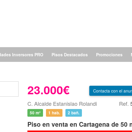
dades Inversores PRO
Pisos Destacados
Promociones
23.000€
Contacta
con el anun
C. Alcalde Estanislao Rolandi
Ref.
50 m²
1 hab.
2
bañ.
Piso en venta en Cartagena de 50 