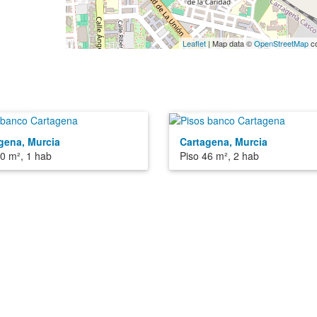
Leaflet
| Map data ©
OpenStreetMap
co
.000€
29.000€
gena, Murcia
Cartagena, Murcia
50 m², 1 hab
Piso 46 m², 2 hab