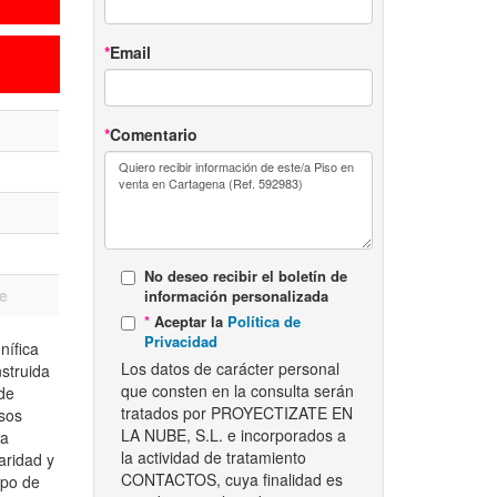
Email
Comentario
No deseo recibir el boletín de
e
información personalizada
Aceptar la
Política de
Privacidad
nífica
Los datos de carácter personal
struida
que consten en la consulta serán
de
tratados por PROYECTIZATE EN
asos
LA NUBE, S.L. e incorporados a
la
la actividad de tratamiento
aridad y
CONTACTOS, cuya finalidad es
mpo de