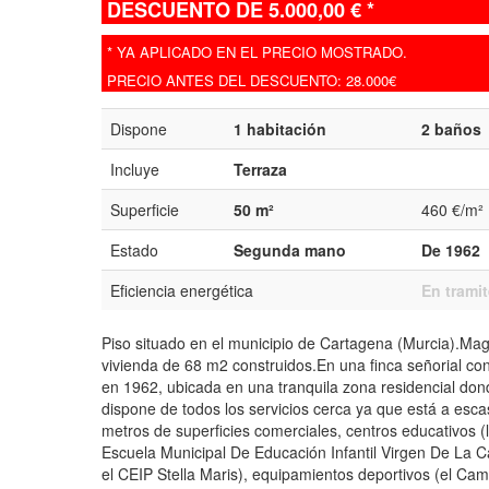
DESCUENTO DE 5.000,00 € *
* YA APLICADO EN EL PRECIO MOSTRADO.
PRECIO ANTES DEL DESCUENTO: 28.000€
Dispone
1 habitación
2 baños
Incluye
Terraza
Superficie
50 m²
460 €/m²
Estado
Segunda mano
De 1962
Eficiencia energética
En tramit
Piso situado en el municipio de Cartagena (Murcia).Mag
vivienda de 68 m2 construidos.En una finca señorial con
en 1962, ubicada en una tranquila zona residencial don
dispone de todos los servicios cerca ya que está a esc
metros de superficies comerciales, centros educativos (
Escuela Municipal De Educación Infantil Virgen De La C
el CEIP Stella Maris), equipamientos deportivos (el Ca