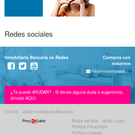
Redes sociales
Inmobiliaria Bancaria en Redes
Contacta con
nosotros
info@inmobiliariabancaria.com
¿Te puedo AYUDAR? - Si tienes alguna duda o sugerencia,
dínoslo AQUí
© 2008 - 2026 Inmobiliaria Bancaria
Mapa del sitio
Aviso Legal
Política Privacidad
Política Cookies