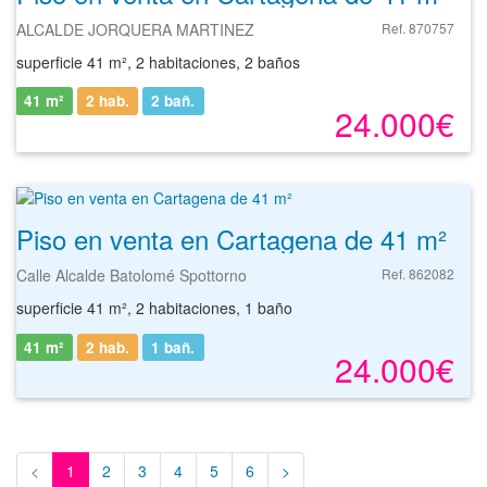
ALCALDE JORQUERA MARTINEZ
Ref. 870757
superficie 41 m², 2 habitaciones, 2 baños
41 m²
2 hab.
2
bañ.
24.000€
Piso en venta en Cartagena de 41 m²
Calle Alcalde Batolomé Spottorno
Ref. 862082
superficie 41 m², 2 habitaciones, 1 baño
41 m²
2 hab.
1
bañ.
24.000€
<
1
2
3
4
5
6
>