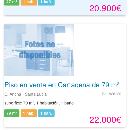
47 m²
1 hab.
1
bañ.
20.900€
Piso en venta en Cartagena de 79 m²
C. Ancha - Santa Lucia
Ref. 926120
superficie 79 m², 1 habitación, 1 baño
79 m²
1 hab.
1
bañ.
22.000€