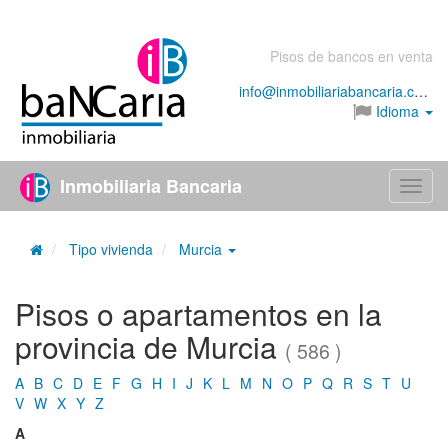
Pisos de bancos en venta
info@inmobiliariabancaria.com
Idioma
Inmobiliaria Bancaria
Menú
Tipo vivienda
Murcia
Pisos o apartamentos en la
provincia de Murcia
( 586 )
A
B
C
D
E
F
G
H
I
J
K
L
M
N
O
P
Q
R
S
T
U
V
W
X
Y
Z
A