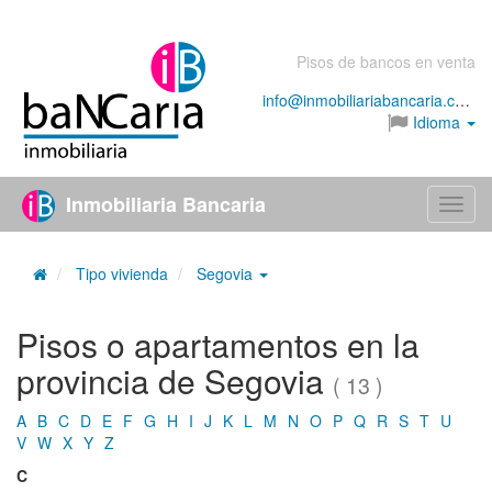
Pisos de bancos en venta
info@inmobiliariabancaria.com
Idioma
Inmobiliaria Bancaria
Menú
Tipo vivienda
Segovia
Pisos o apartamentos en la
provincia de Segovia
( 13 )
A
B
C
D
E
F
G
H
I
J
K
L
M
N
O
P
Q
R
S
T
U
V
W
X
Y
Z
C