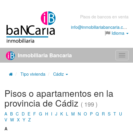
Pisos de bancos en venta
info@inmobiliariabancaria.com
Idioma
Inmobiliaria Bancaria
Menú
Tipo vivienda
Cádiz
Pisos o apartamentos en la
provincia de Cádiz
( 199 )
A
B
C
D
E
F
G
H
I
J
K
L
M
N
O
P
Q
R
S
T
U
V
W
X
Y
Z
A