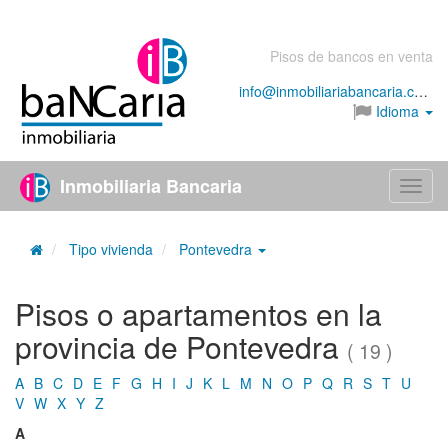
Pisos de bancos en venta
info@inmobiliariabancaria.com
Idioma
Inmobiliaria Bancaria
Menú
Tipo vivienda
Pontevedra
Pisos o apartamentos en la
provincia de Pontevedra
( 19 )
A
B
C
D
E
F
G
H
I
J
K
L
M
N
O
P
Q
R
S
T
U
V
W
X
Y
Z
A