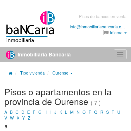
Pisos de bancos en venta
info@inmobiliariabancaria.com
Idioma
Inmobiliaria Bancaria
Menú
Tipo vivienda
Ourense
Pisos o apartamentos en la
provincia de Ourense
( 7 )
A
B
C
D
E
F
G
H
I
J
K
L
M
N
O
P
Q
R
S
T
U
V
W
X
Y
Z
B