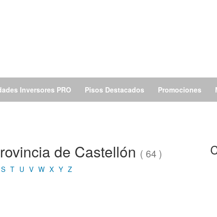
dades Inversores PRO
Pisos Destacados
Promociones
provincia de Castellón
C
( 64 )
S
T
U
V
W
X
Y
Z