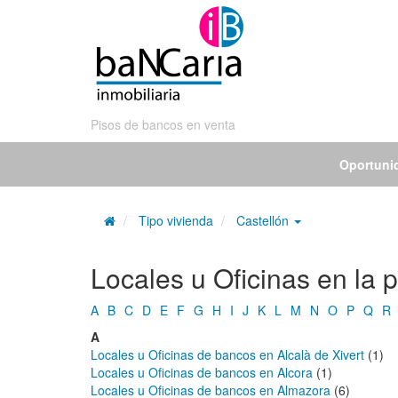
Pisos de bancos en venta
Oportuni
Tipo vivienda
Castellón
Locales u Oficinas en la 
A
B
C
D
E
F
G
H
I
J
K
L
M
N
O
P
Q
R
A
Locales u Oficinas de bancos en Alcalà de Xivert
(1)
Locales u Oficinas de bancos en Alcora
(1)
Locales u Oficinas de bancos en Almazora
(6)