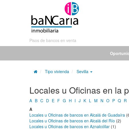
Pisos de bancos en venta
Oportuni
Tipo vivienda
Sevilla
Locales u Oficinas en la p
A
B
C
D
E
F
G
H
I
J
K
L
M
N
O
P
Q
R
A
Locales u Oficinas de bancos en Alcalá de Guadaíra
(
Locales u Oficinas de bancos en Alcalá del Río
(2)
Locales u Oficinas de bancos en Aznalcóllar
(1)