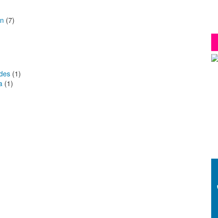
ón
(7)
edes
(1)
a
(1)