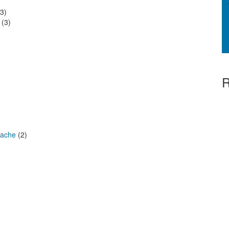
3)
(3)
R
rache
(2)
)