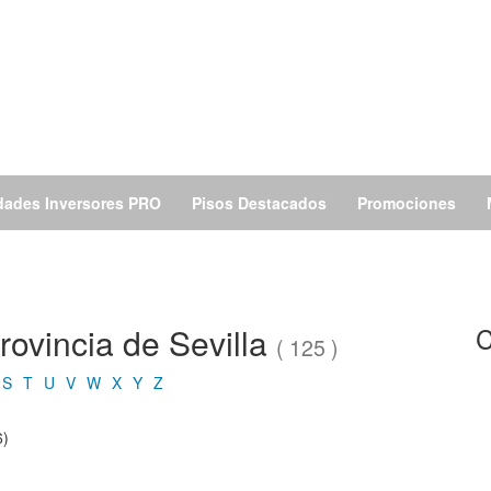
dades Inversores PRO
Pisos Destacados
Promociones
rovincia de Sevilla
C
( 125 )
S
T
U
V
W
X
Y
Z
6)