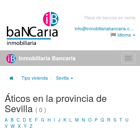
Pisos de bancos en venta
info@inmobiliariabancaria.com
Idioma
Inmobiliaria Bancaria
Menú
Tipo vivienda
Sevilla
Áticos en la provincia de
Sevilla
( 0 )
A
B
C
D
E
F
G
H
I
J
K
L
M
N
O
P
Q
R
S
T
U
V
W
X
Y
Z