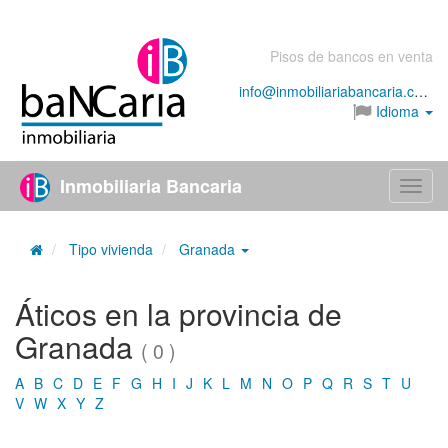
Pisos de bancos en venta
info@inmobiliariabancaria.com
Idioma
Inmobiliaria Bancaria
Menú
Tipo vivienda
Granada
Áticos en la provincia de
Granada
( 0 )
A
B
C
D
E
F
G
H
I
J
K
L
M
N
O
P
Q
R
S
T
U
V
W
X
Y
Z