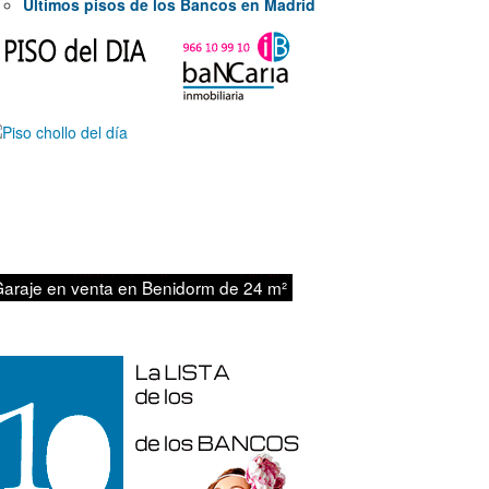
Últimos pisos de los Bancos en Madrid
47.000€
araje en venta en Benidorm de 24 m²