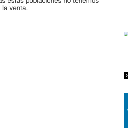
 la venta.
G