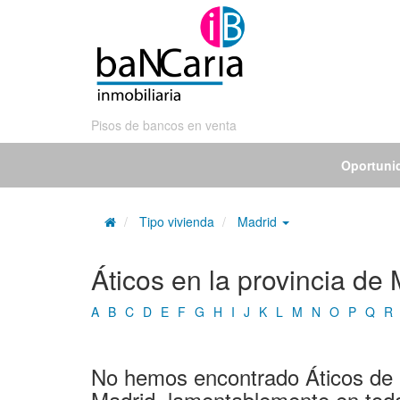
Pisos de bancos en venta
Oportuni
Tipo vivienda
Madrid
Áticos en la provincia de
A
B
C
D
E
F
G
H
I
J
K
L
M
N
O
P
Q
R
No hemos encontrado Áticos de b
Madrid, lamentablemente en tod