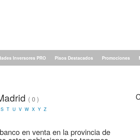
dades Inversores PRO
Pisos Destacados
Promociones
 Madrid
C
( 0 )
S
T
U
V
W
X
Y
Z
anco en venta en la provincia de
as estas poblaciones no tenemos