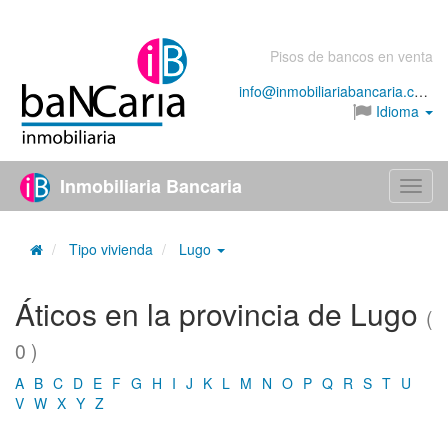
Pisos de bancos en venta
info@inmobiliariabancaria.com
Idioma
Inmobiliaria Bancaria
Menú
Tipo vivienda
Lugo
Áticos en la provincia de Lugo
(
0 )
A
B
C
D
E
F
G
H
I
J
K
L
M
N
O
P
Q
R
S
T
U
V
W
X
Y
Z