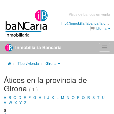
Pisos de bancos en venta
info@inmobiliariabancaria.com
Idioma
Inmobiliaria Bancaria
Menú
Tipo vivienda
Girona
Áticos en la provincia de
Girona
( 1 )
A
B
C
D
E
F
G
H
I
J
K
L
M
N
O
P
Q
R
S
T
U
V
W
X
Y
Z
S