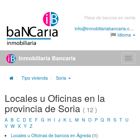
Pisos de bancos en venta
info@inmobiliariabancaria.com
Idioma
Inmobiliaria Bancaria
Menú
Tipo vivienda
Soria
Locales u Oficinas en la
provincia de Soria
( 12 )
A
B
C
D
E
F
G
H
I
J
K
L
M
N
O
P
Q
R
S
T
U
V
W
X
Y
Z
Locales u Oficinas de bancos en Ágreda
(1)