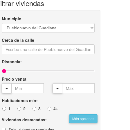
iltrar viviendas
Municipio
Cerca de la calle
Distancia:
Precio venta
Habitaciones mín:
1
2
3
4+
Más opciones
Viviendas destacadas:
Solo viviendas rebajadas