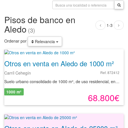
Pisos de banco en
1-3
Aledo
(3)
Ordenar por
Relevancia
Otros en venta en Aledo de 1000 m²
Carríl Cehegín
Ref. 872412
Suelo urbano consolidado de 1000 m², de uso residencial, en venta en el municipio de Aledo, Murcia. Se trata de un suelo urbano de 1000 m² que admite una edificabilidad aproximada de 225 m²t. Tiene como uso principal el residencial, para vivienda unifamiliar aislada. El suelo se sitúa en el urbanización Montisol, a pocos minutos de la población y teniendo buenos accesos por carretera. En la población podemos encontrar servicios como supermercados, restaurantes, instalaciones deportivas, centros educativos, oficinas bancarias, otros negocios comerciales, etc. Es, por tanto, una opción interesante para invertir dada las posibilidades que ofrece. Con nuestros servicios podrá conocer las posibilidades reales de este suelo y valorar sus posibilidades de inversión. Empiece ahora mismo pidiendo más información. Un responsable cercano a usted le atenderá personalmente. . La información contenida en este anuncio respecto de este inmueble no constituye una oferta contractual. Será la persona o personas interesadas en la compra del inmueble quienes presenten su oferta que quedará siempre sujeta a aprobación expresa por parte de la propietaria del inmueble
1000 m²
68.800€