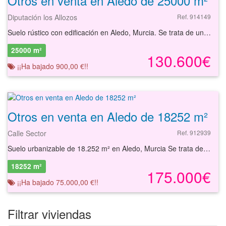
Otros en venta en Aledo de 25000 m²
Diputación los Allozos
Ref. 914149
Suelo rústico con edificación en Aledo, Murcia. Se trata de un suelo no urbanizable de 44,824 m² formado por 4 fincas registrales, de carácter rústico y uso agropecuario/secano. Este suelo rústico se localiza en la pedanía Diputación de los Allozos, en el entorno rural de Aledo, un municipio con gran tradición agrícola situado en el sureste de la Región de Murcia. La parcela se encuentra en un área de fácil acceso gracias a la proximidad de la carretera RM-503, que conecta directamente con el núcleo urbano de Aledo y facilita la salida hacia otras localidades y a la autovía RM-2, vía principal para los desplazamientos hacia Murcia capital y Cartagena. En cuanto a transporte público, Aledo dispone de varias líneas de autobús interurbano que enlazan con Totana, Lorca y otros municipios del entorno, facilitando la comunicación por medios públicos a quienes lo requieran. El municipio cuenta con servicios esenciales como consultorio médico local, farmacia y dependencias municipales. Para necesidades hospitalarias, el Hospital de Totana se ubica a escasa distancia del municipio. Asimismo, Aledo dispone de centros educativos de educación infantil y primaria, así como instalaciones deportivas básicas y zonas de ocio. En las inmediaciones existen supermercados de proximidad para hacer compras diarias. Destacan en la zona el Castillo de Aledo, una fortaleza medieval reconocida como uno de los enclaves históricos más relevantes del municipio, y el Parque Ambiental Huerto Don Jorge, un área verde utilizada para actividades de esparcimiento y contacto con la naturaleza. Con nuestros servicios podrá encontrar el suelo rústico que necesita y asegurar su inversión con el mejor de los asesoramientos especializados. Empiece ahora mismo pidiendo más información. Un responsable cercano a usted le atenderá personalmente.
25000 m²
130.600€
¡¡Ha bajado 900,00 €!!
Otros en venta en Aledo de 18252 m²
Calle Sector
Ref. 912939
Suelo urbanizable de 18.252 m² en Aledo, Murcia Se trata de un suelo urbanizable de 18.252 m² que admite una edificabilidad aproximada según normativa vigente, destinado principalmente a uso residencial y compatible también con uso comercial. Este suelo urbanizable se encuentra ubicado en la zona de Montysol, en la localidad de Aledo, en el sur del núcleo urbano. Dispone de excelentes accesos a través de la carretera RM-503, que conecta rápidamente tanto con la población de Totana como con la autovía A-7, permitiendo una comunicación fluida con el entorno metropolitano y otras áreas de Murcia. El municipio cuenta con servicio interurbano de autobús que comunica Aledo con distintas localidades cercanas, facilitando la movilidad de residentes y visitantes. La estación de tren más próxima se encuentra en Totana, comunicando con las principales líneas ferroviarias de la provincia de Murcia. En la zona se pueden encontrar numerosos servicios como supermercados, restaurantes, instalaciones deportivas, centros educativos y negocios comerciales. Además, destaca la cercanía al Castillo de Aledo, monumento emblemático que confiere un gran valor histórico y cultural a la localidad, así como el Parque Natural de Sierra Espuña, ideal para actividades al aire libre y el disfrute de la naturaleza. El municipio cuenta también con centro de salud y consultorio médico, además de instalaciones municipales que cubren las necesidades básicas de la población. Con nuestros servicios podrá encontrar el suelo urbanizable que necesita y asegurar su inversión con el mejor de los asesoramientos especializados. Empiece ahora mismo pidiendo más información. Un responsable cercano a usted le atenderá personalmente.
18252 m²
175.000€
¡¡Ha bajado 75.000,00 €!!
Filtrar viviendas