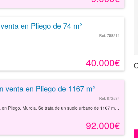
 venta en Pliego de 74 m²
Ref. 788211
40.000€
C
n venta en Pliego de 1167 m²
Ref. 872534
Suelo urbano de 1167 m², de uso residencial, en venta en Pliego, Murcia. Se trata de un suelo urbano de 1167 m² que admite una edificabilidad aproximada de 1468 m²t. Tiene como uso principal el residencial unifamiliar adosada. Es compatible con el uso comercial. Cuenta con todas las infraestructuras básicas necesarias (alumbrado, suministro de agua, suministro de electricidad, viales, acerado, etc.). El suelo se sitúa en el núcleo urbano de la población, teniendo buenos accesos por carretera. En la población podemos encontrar servicios como supermercados, restaurantes, instalaciones deportivas, centros educativos, oficinas bancarias, otros negocios comerciales, etc. A pocos pasos del polideportivo municipal. Es, por tanto, una opción interesante para invertir dada las posibilidades que ofrece. Con nuestros servicios podrá conocer las posibilidades reales de este suelo y valorar sus posibilidades de inversión. Empiece ahora mismo pidiendo más información. Un responsable cercano a usted le atenderá personalmente. . La información contenida en este anuncio respecto de este inmueble no constituye una oferta contractual. Será la persona o personas interesadas en la compra del inmueble quienes presenten su oferta que quedará siempre sujeta a aprobación expresa por parte de la propietaria del inmueble
92.000€