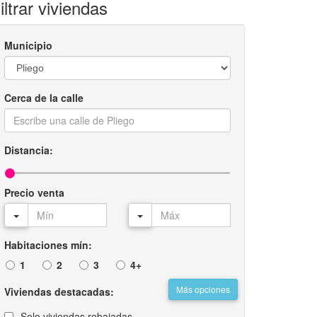
iltrar viviendas
Municipio
Cerca de la calle
Distancia:
Precio venta
Habitaciones mín:
1
2
3
4+
Más opciones
Viviendas destacadas:
Solo viviendas rebajadas