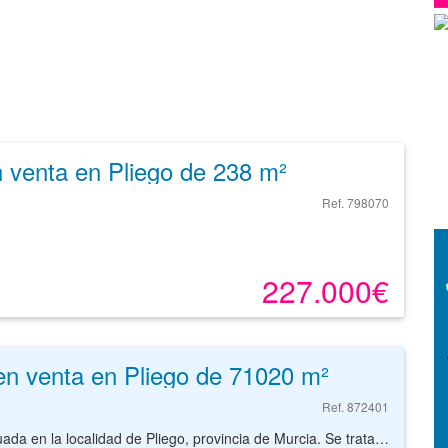
 venta en Pliego de 238 m²
Ref. 798070
227.000€
en venta en Pliego de 71020 m²
Ref. 872401
Parcela de terreno con una superficie de 71020 m² situada en la localidad de Pliego, provincia de Murcia. Se trata de un terreno clasificado como suelo urbanizable de uso residencial, con una superficie de 71020 m² para la construcción de viviendas en bloque con una edificabilidad de 13489.7 m²t. El inmueble se encuentra ubicado en zona situada en la periferia de la capital, a 7 km de Pliego. La zona no dispone de equipamiento, encontrándose éstos en el entorno más próximo. bancaria, colegio, instituto, etc. Con nuestros servicios podrá conocer las posibilidades reales de este suelo y valorar sus posibilidades de inversión. Empiece ahora mismo pidiendo más información. Un responsable cercano a usted le atenderá personalmente.