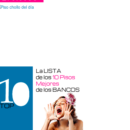
Duplex en venta en Torre De La
Horadada de 220 m²