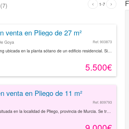
F
1-7
(7)
n venta en Pliego de 27 m²
De Goya
Ref. 903873
Plaza de parking ubicada en la planta sótano de un edificio residencial. Situado en el centro de la localidad, a pocos metros de la Plaza de la Constitución y en una zona con servicios de todo tipo. Solicita más información sin compromiso.
5.500€
n venta en Pliego de 11 m²
Ref. 809793
Plaza de garaje en venta con una superficie de 11 m² situada en la localidad de Pliego, provincia de Murcia. Se trata de una plaza de garaje con una superficie aproximada de 11 m², situada en la planta sótano de un edificio construido en 2008, de fácil acceso desde el exterior y buena maniobrabilidad en el interior. La localidad está bien comunicada por carretera, mediante los accesos viarios RM-515 y C-5. La zona dispone de equipamiento variado, centro educativo, pabellón de deportes, piscina municipal, instituto, etc. Podrá encontrar el garaje que necesita. Empiece ahora mismo pidiendo más información. Un responsable cercano a usted le atenderá personalmente.
9.000€