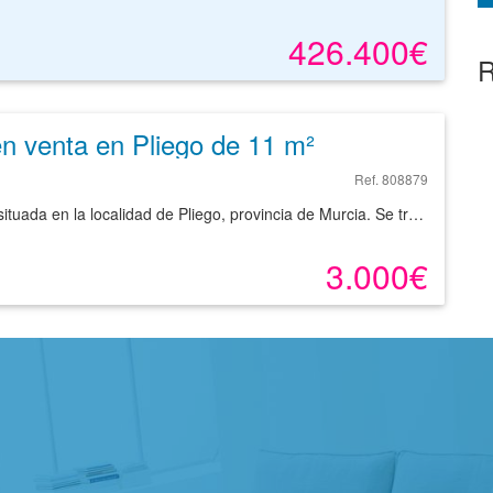
426.400€
R
n venta en Pliego de 11 m²
Ref. 808879
Plaza de garaje en venta con una superficie de 11 m² situada en la localidad de Pliego, provincia de Murcia. Se trata de un garaje con una superficie aproximada de 11 m², situado en la planta primera del sótano de un edificio construido en 2008, de fácil acceso desde el exterior y buena maniobrabilidad en el interior. La localidad de Pliego está comunicada mediante el acceso viario RM-515. La zona dispone de equipamiento variado, restaurantes, centro deportivo, instituto, centro deportivo, etc. Con nuestros servicios podrá encontrar el garaje que necesita. Empiece ahora mismo pidiendo más información. Un responsable cercano a usted le atenderá personalmente.
3.000€