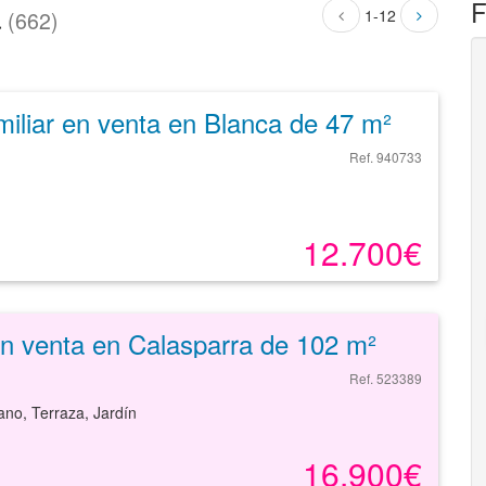
a
F
1-12
(662)
miliar en venta en Blanca de 47 m²
Ref. 940733
12.700€
en venta en Calasparra de 102 m²
Ref. 523389
ano, Terraza, Jardín
16.900€