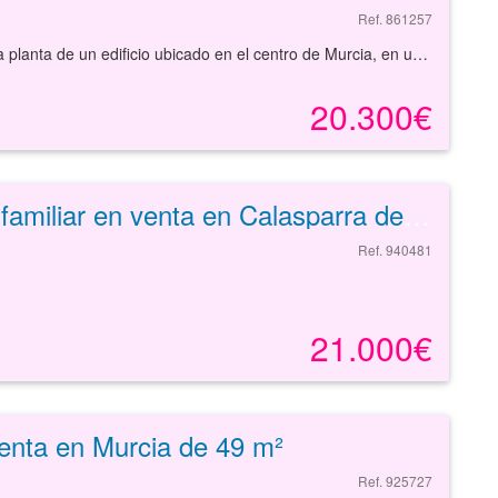
Ref. 861257
Piso de segunda mano a la venta situado en la primera planta de un edificio ubicado en el centro de Murcia, en un barrio conocido de la zona, concretamente en la calle Río Ebro. Dicha vivienda dispone de una superficie construida de 54,39 m², distribuidos en varias dependencias. Entre ellas destaca una pequeña terraza, habitaciones, cocina, baño y salón. Se encuentra en una zona tranquila, aunque muy próxima a todo tipo de servicios. Presenta buenos accesos por carretera y buenas comunicaciones. Si quiere más información no dude en ponerse en contacto con nosotros a través de cualquiera de nuestras vías de comunicación. Estaremos encantados de atenderle.
20.300€
Unifamiliar en venta en Calasparra de 94 m²
Ref. 940481
21.000€
enta en Murcia de 49 m²
Ref. 925727