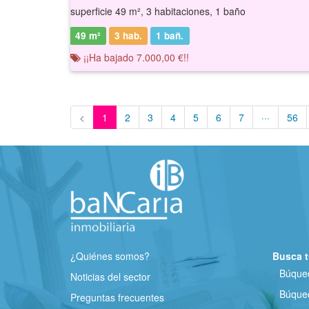
superficie 49 m², 3 habitaciones, 1 baño
49 m²
3 hab.
1
bañ.
¡¡Ha bajado 7.000,00 €!!
<
1
2
3
4
5
6
7
···
56
¿Quiénes somos?
Busca t
Búqued
Noticias del sector
Búqued
Preguntas frecuentes