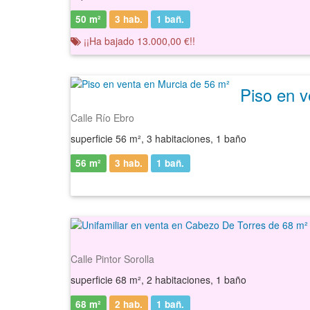
50 m²
3 hab.
1
bañ.
¡¡Ha bajado 13.000,00 €!!
Piso en v
Calle Río Ebro
superficie 56 m², 3 habitaciones, 1 baño
56 m²
3 hab.
1
bañ.
Calle Pintor Sorolla
superficie 68 m², 2 habitaciones, 1 baño
68 m²
2 hab.
1
bañ.