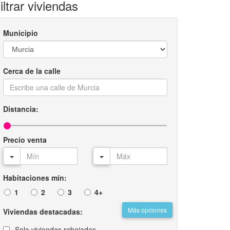
iltrar viviendas
Municipio
Cerca de la calle
Distancia:
Precio venta
Habitaciones mín:
1
2
3
4+
Más opciones
Viviendas destacadas:
Solo viviendas rebajadas