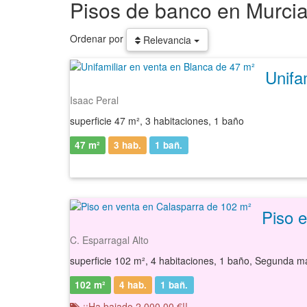
Pisos de banco en Murci
Ordenar por
Relevancia
Unifa
Isaac Peral
superficie 47 m², 3 habitaciones, 1 baño
47 m²
3 hab.
1
bañ.
Piso 
C. Esparragal Alto
superficie 102 m², 4 habitaciones, 1 baño, Segunda m
102 m²
4 hab.
1
bañ.
¡¡Ha bajado 2.000,00 €!!