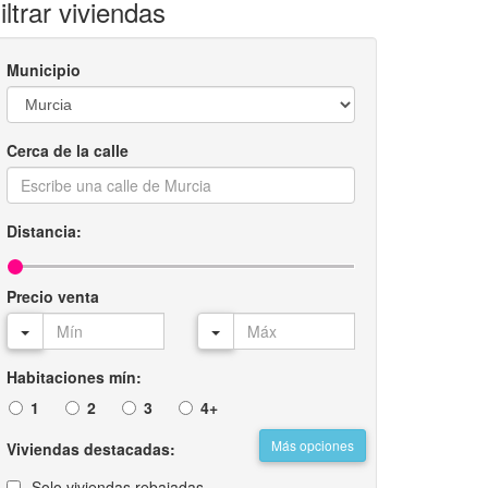
iltrar viviendas
Municipio
Cerca de la calle
Distancia:
Precio venta
Habitaciones mín:
1
2
3
4+
Más opciones
Viviendas destacadas:
Solo viviendas rebajadas