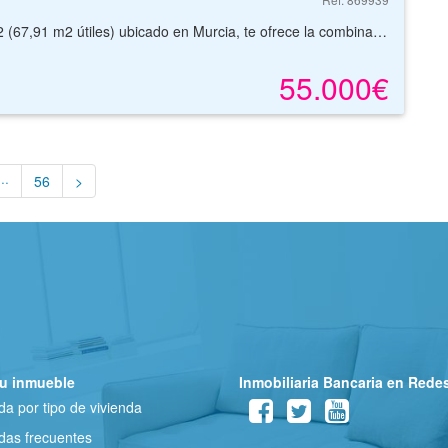
¡Increíble oportunidad! Este luminoso piso de 86,51 m2 (67,91 m2 útiles) ubicado en Murcia, te ofrece la combinación perfecta de comodidad y conveniencia. Situado en un edificio de diez plantas construido en 1979, este encantador hogar es ideal para aquellos que buscan un estilo de vida urbano sin renunciar a la tranquilidad. Aunque no cuenta con ascensor, su ubicación estratégica y sus amplios espacios hacen que valga la pena cada escalón. ¡No dejes pasar esta oportunidad de hacer de este piso tu nuevo hogar!
55.000€
···
56
>
u inmueble
Inmobiliaria Bancaria en Rede
a por tipo de vivienda
as frecuentes