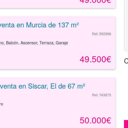
venta en Murcia de 137 m²
Ref. 592996
no, Balcón, Ascensor, Terraza, Garaje
49.500€
C
venta en Siscar, El de 67 m²
Ref. 743875
ro
50.000€