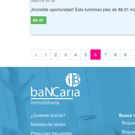
SANTA RITA
86 m²
<
1
2
3
4
5
6
7
8
9
¿Quiénes somos?
Busca t
Búqued
Noticias del sector
Búqued
Preguntas frecuentes