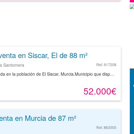
venta en Siscar, El de 88 m²
as Santomera
Ref. 917208
Vivienda ubicada en la población de El Siscar, Murcia.Municipio que dispone de todos los servicios básicos a su alcance, con oferta comercial y educativa como: colegio Público Madre Esperanza, variedad de servicios de restauración y zonas verdes valoradas en las que poder realizar actividades al aire libre .Vivienda para quienes quieran vivir en una zona tranquila como para aquellos que busquen invertir para arrendamiento con una muy buena rentabilidad.Todo ello, además, con excelentes comunicaciones por transporte público y carreteras.Consulte la disponibilidad de los inmuebles y solicite información sin compromiso.
52.000€
enta en Murcia de 87 m²
Ref. 863005