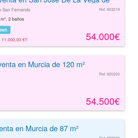
De San Fernando
Ref. 903219
 m², 2 baños
bañ.
54.000€
 11.000,00 €!!
venta en Murcia de 120 m²
Ref. 920200
54.500€
enta en Murcia de 87 m²
Ref. 869939