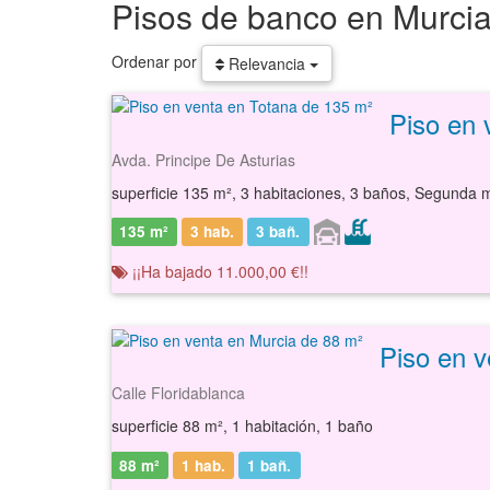
Pisos de banco en Murci
Ordenar por
Relevancia
Piso en 
Avda. Principe De Asturias
superficie 135 m², 3 habitaciones, 3 baños, Segunda m
135 m²
3 hab.
3
bañ.
¡¡Ha bajado 11.000,00 €!!
Piso en v
Calle Floridablanca
superficie 88 m², 1 habitación, 1 baño
88 m²
1 hab.
1
bañ.