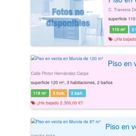
C. Travesía 
superficie 110
110 m²
2
¡¡Ha bajado
Piso en 
Calle Pintor Hernández Carpe
superficie 120 m², 3 habitaciones, 2 baños
119 m²
3 hab.
2
bañ.
¡¡Ha bajado 2.300,00 €!!
Piso en v