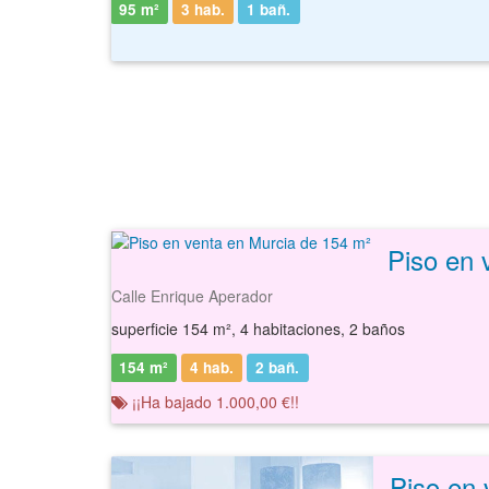
95 m²
3 hab.
1
bañ.
Piso en 
Calle Enrique Aperador
superficie 154 m², 4 habitaciones, 2 baños
154 m²
4 hab.
2
bañ.
¡¡Ha bajado 1.000,00 €!!