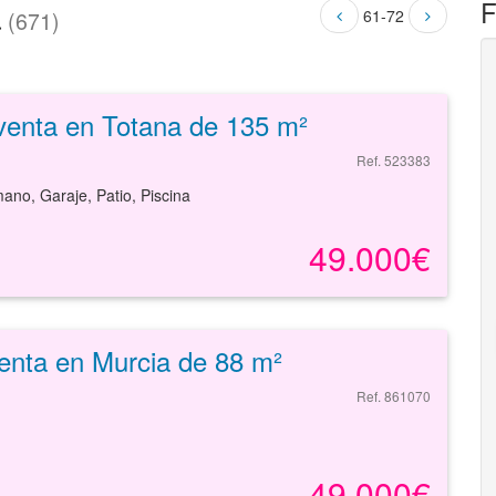
a
F
61-72
(671)
venta en Totana de 135 m²
Ref. 523383
ano, Garaje, Patio, Piscina
49.000€
enta en Murcia de 88 m²
Ref. 861070
49.000€