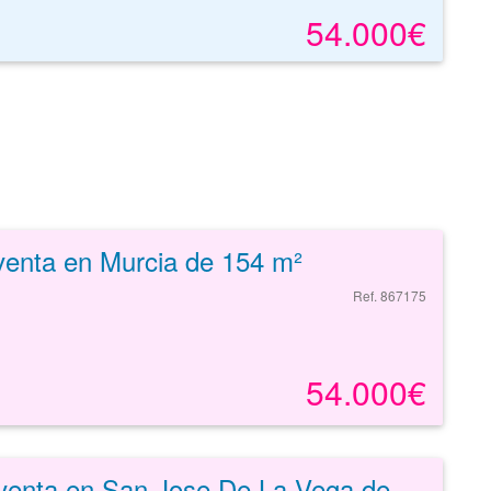
54.000€
venta en Murcia de 154 m²
Ref. 867175
54.000€
Piso en venta en San Jose De La Vega de 110 m²