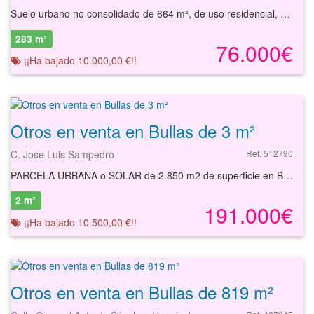
Suelo urbano no consolidado de 664 m², de uso residencial, en venta en Bullas. Se trata de un suelo urbano de 664 m² que admite una edificabilidad aproximada de 1158 m²t. Tiene como uso principal el residencial, tanto para vivienda unifamiliar como colectiva. Se permiten edificaciones de hasta dos plantas. Es compatible con los usos comercial y oficinas, entre otros. Su forma geométrica es irregular y topografía natural del terreno es ligeramente inclinada, sin ningún problema para la ejecución cualquier tipo de construcción. El suelo se sitúa en el núcleo urbano de la población, teniendo buenos accesos por carretera. En la población podemos encontrar servicios como supermercados, restaurantes, instalaciones deportivas, centros educativos, oficinas bancarias, otros negocios comerciales, etc. Es, por tanto, una opción interesante para invertir dada las posibilidades que ofrece. Con nuestros servicios podrá conocer las posibilidades reales de este suelo y valorar sus posibilidades de inversión. Empiece ahora mismo pidiendo más información. Un responsable cercano a usted le atenderá personalmente. . La información contenida en este anuncio respecto de este inmueble no constituye una oferta contractual. Será la persona o personas interesadas en la compra del inmueble quienes presenten su oferta que quedará siempre sujeta a aprobación expresa por parte de la propietaria del inmueble
283 m²
76.000€
¡¡Ha bajado 10.000,00 €!!
Otros en venta en Bullas de 3 m²
C. Jose Luis Sampedro
Ref. 512790
PARCELA URBANA o SOLAR de 2.850 m2 de superficie en BULLAS con una edificabilidad máxima desarrollable s/r de 3.640 m2t.
2 m²
191.000€
¡¡Ha bajado 10.500,00 €!!
Otros en venta en Bullas de 819 m²