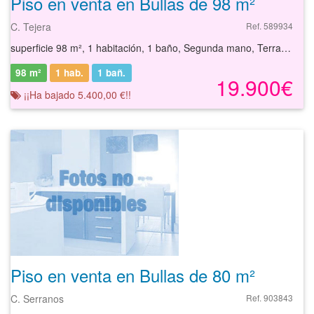
Piso en venta en Bullas de 98 m²
C. Tejera
Ref. 589934
superficie 98 m², 1 habitación, 1 baño, Segunda mano, Terraza, Calefacción
98 m²
1 hab.
1
bañ.
19.900€
¡¡Ha bajado 5.400,00 €!!
Piso en venta en Bullas de 80 m²
C. Serranos
Ref. 903843