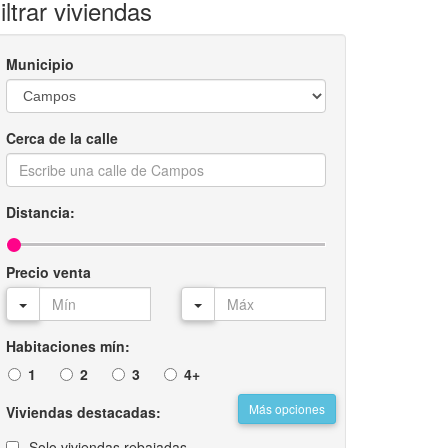
iltrar viviendas
Municipio
Cerca de la calle
Distancia:
Precio venta
Habitaciones mín:
1
2
3
4+
Más opciones
Viviendas destacadas:
Solo viviendas rebajadas