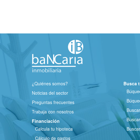
¿Quiénes somos?
Busca t
Búqued
Noticias del sector
Búqued
Preguntas frecuentes
Busca
Trabaja con nosotros
Buscar
Financiación
Calcula tu hipoteca
Buscar
Cálculo de gastos