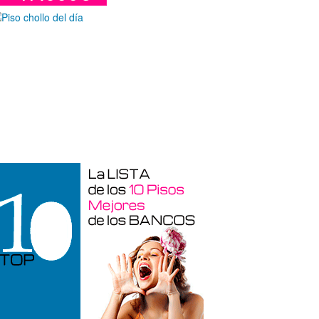
araje en venta en Benidorm de 24 m²