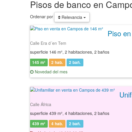
Pisos de banco en Camp
Ordenar por
Relevancia
Piso en
Calle Era d´en Tem
superficie 146 m², 2 habitaciones, 2 baños
145 m²
2 hab.
2
bañ.
Novedad del mes
Calle África
superficie 439 m², 4 habitaciones, 2 baños
439 m²
4 hab.
2
bañ.