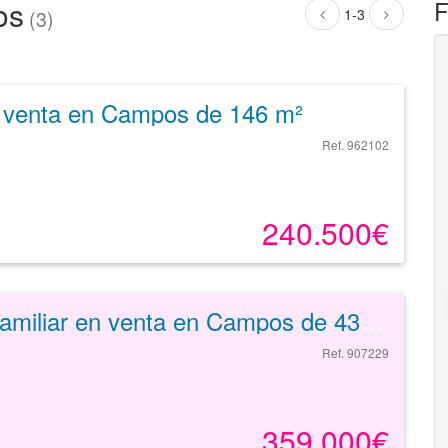
os
F
1-3
(3)
 venta en Campos de 146 m²
Ref. 962102
240.500€
Unifamiliar en venta en Campos de 439 m²
Ref. 907229
359.000€