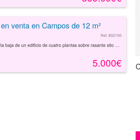
 en venta en Campos de 12 m²
Ref. 802100
Plaza de aparcamiento en superficie situada en la planta baja de un edificio de cuatro plantas sobre rasante sito en el municipio de Campos en la provincia de Baleares. Tiene una superficie aproximada de 12,15 m² y su acceso es por puerta de aluminio y de apertura manual. Se encuentra en un edificio de cuatro plantas sobre rasante compuesto por seis viviendas plurifamiliares, un local, siete plazas de aparcamiento en superficie y seis trasteros en planta cubierta. Se localiza en un entorno urbano central en viviendas de primera residencia de similares características. Dispone de equipamiento suficiente en el entorno como: comercial, restaurantes y jardines, entre otros. Cuenta con buenas comunicaciones mediante autobuses de la localidad y servicio de taxi.
5.000€
C