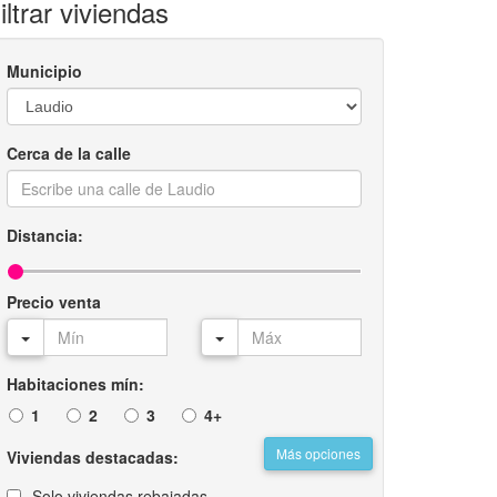
iltrar viviendas
Municipio
Cerca de la calle
Distancia:
Precio venta
Habitaciones mín:
1
2
3
4+
Más opciones
Viviendas destacadas:
Solo viviendas rebajadas