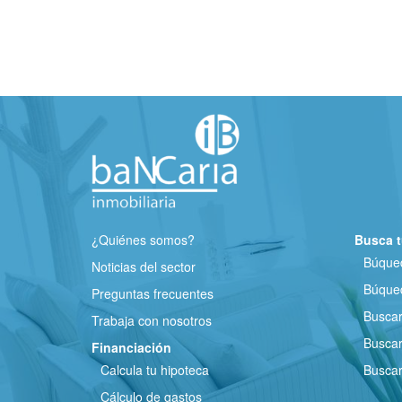
¿Quiénes somos?
Busca t
Búqued
Noticias del sector
Búqued
Preguntas frecuentes
Busca
Trabaja con nosotros
Buscar
Financiación
Calcula tu hipoteca
Buscar
Cálculo de gastos