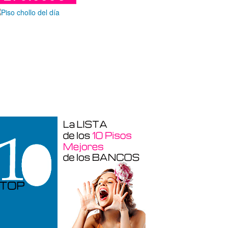
Duplex en venta en Torre De La
Horadada de 220 m²