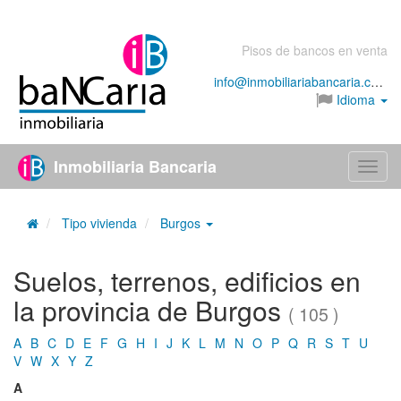
Pisos de bancos en venta
info@inmobiliariabancaria.com
Idioma
Inmobiliaria Bancaria
Menú
Tipo vivienda
Burgos
Suelos, terrenos, edificios en
la provincia de Burgos
( 105 )
A
B
C
D
E
F
G
H
I
J
K
L
M
N
O
P
Q
R
S
T
U
V
W
X
Y
Z
A