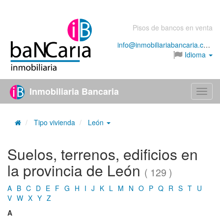
Pisos de bancos en venta
info@inmobiliariabancaria.com
Idioma
Inmobiliaria Bancaria
Menú
Tipo vivienda
León
Suelos, terrenos, edificios en
la provincia de León
( 129 )
A
B
C
D
E
F
G
H
I
J
K
L
M
N
O
P
Q
R
S
T
U
V
W
X
Y
Z
A