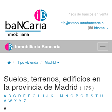
Pisos de bancos en venta
info@inmobiliariabancaria.com
Idioma
Inmobiliaria Bancaria
Menú
Tipo vivienda
Madrid
Suelos, terrenos, edificios en
la provincia de Madrid
( 175 )
A
B
C
D
E
F
G
H
I
J
K
L
M
N
O
P
Q
R
S
T
U
V
W
X
Y
Z
A