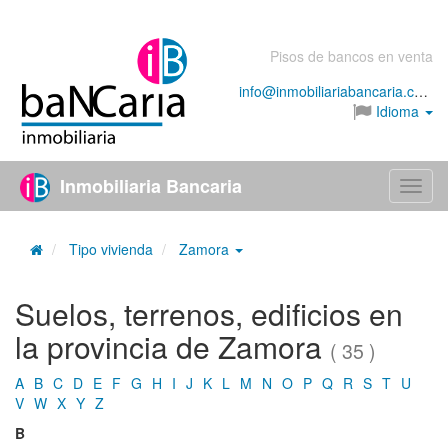
Pisos de bancos en venta
info@inmobiliariabancaria.com
Idioma
Inmobiliaria Bancaria
Menú
Tipo vivienda
Zamora
Suelos, terrenos, edificios en
la provincia de Zamora
( 35 )
A
B
C
D
E
F
G
H
I
J
K
L
M
N
O
P
Q
R
S
T
U
V
W
X
Y
Z
B