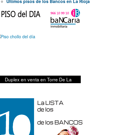
Últimos pisos de los Bancos en La Rioja
279.000€
Duplex en venta en Torre De La
Horadada de 220 m²