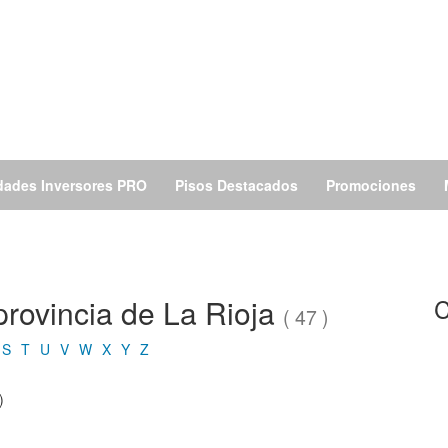
dades Inversores PRO
Pisos Destacados
Promociones
 provincia de La Rioja
C
( 47 )
S
T
U
V
W
X
Y
Z
)