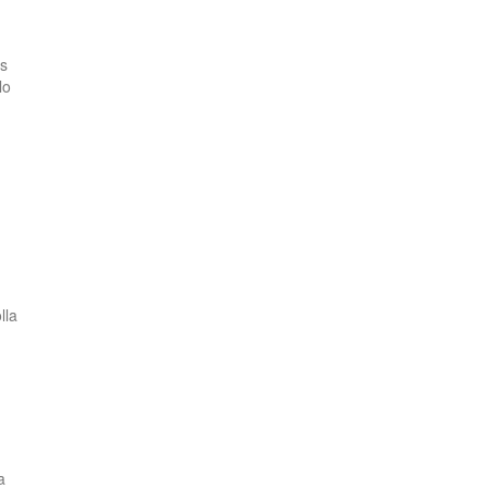
os
lo
lla
a