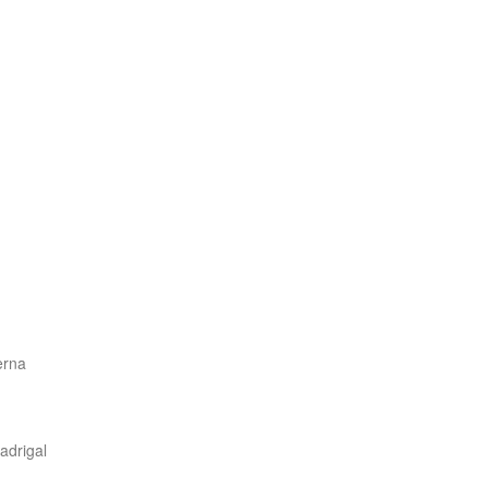
erna
adrigal