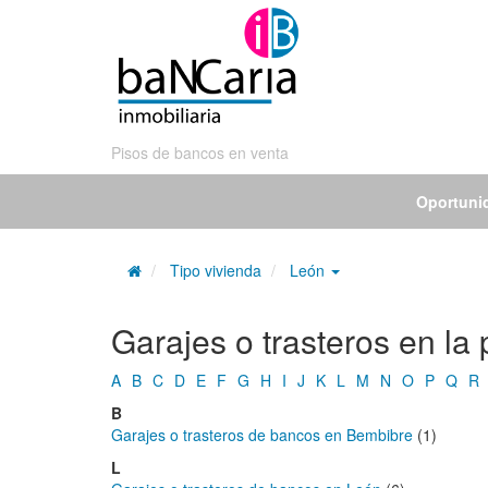
Pisos de bancos en venta
Oportuni
Tipo vivienda
León
Garajes o trasteros en la
A
B
C
D
E
F
G
H
I
J
K
L
M
N
O
P
Q
R
B
Garajes o trasteros de bancos en Bembibre
(1)
L