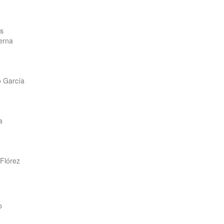
os
erna
o García
a
Flórez
o
o