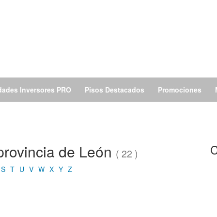
dades Inversores PRO
Pisos Destacados
Promociones
 provincia de León
C
( 22 )
S
T
U
V
W
X
Y
Z