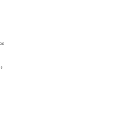
ros
os