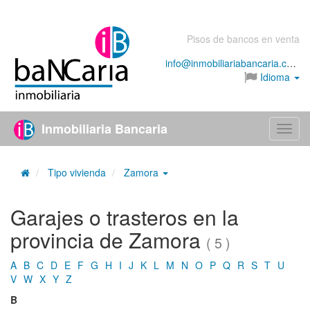
Pisos de bancos en venta
info@inmobiliariabancaria.com
Idioma
Inmobiliaria Bancaria
Menú
Tipo vivienda
Zamora
Garajes o trasteros en la
provincia de Zamora
( 5 )
A
B
C
D
E
F
G
H
I
J
K
L
M
N
O
P
Q
R
S
T
U
V
W
X
Y
Z
B